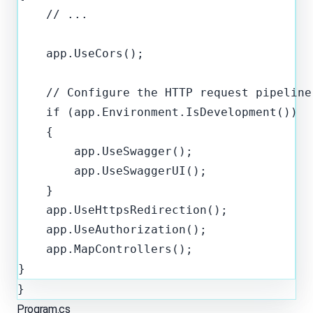
    // ...

    app.UseCors();

    // Configure the HTTP request pipeline.
    if (app.Environment.IsDevelopment())

    {

        app.UseSwagger();

        app.UseSwaggerUI();

    }

    app.UseHttpsRedirection();

    app.UseAuthorization();

    app.MapControllers();

}
Program.cs