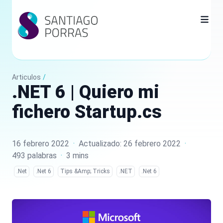
Articulos
/
.NET 6 | Quiero mi
fichero Startup.cs
16 febrero 2022
·
Actualizado: 26 febrero 2022
·
493 palabras
·
3 mins
.Net
.Net 6
Tips &Amp; Tricks
.NET
.Net 6