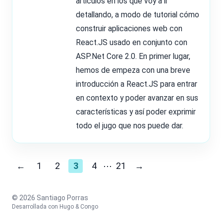
artículos en los que voy a ir
detallando, a modo de tutorial cómo
construir aplicaciones web con
React.JS usado en conjunto con
ASP.Net Core 2.0. En primer lugar,
hemos de empeza con una breve
introducción a React.JS para entrar
en contexto y poder avanzar en sus
características y así poder exprimir
todo el jugo que nos puede dar.
←
1
2
3
4
⋯
21
→
© 2026 Santiago Porras
Desarrollada con
Hugo
&
Congo