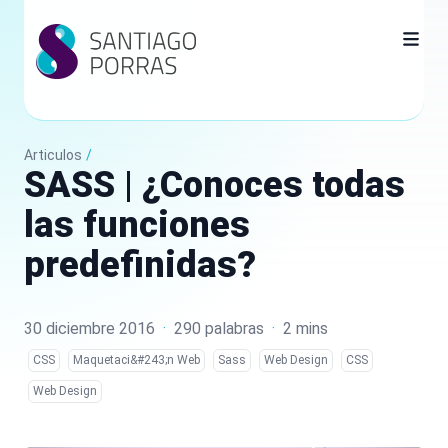
Articulos
/
SASS | ¿Conoces todas
las funciones
predefinidas?
30 diciembre 2016
·
290 palabras
·
2 mins
CSS
Maquetaci&#243;n Web
Sass
Web Design
CSS
Web Design