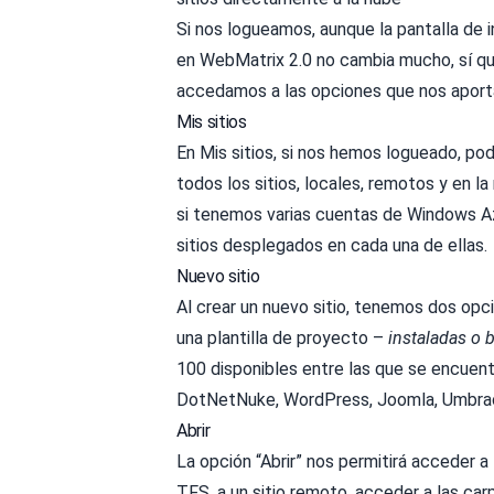
Si nos logueamos, aunque la pantalla de
en WebMatrix 2.0 no cambia mucho, sí q
accedamos a las opciones que nos aport
Mis sitios
En Mis sitios, si nos hemos logueado, 
todos los sitios, locales, remotos y en l
si tenemos varias cuentas de Windows Az
sitios desplegados en cada una de ellas.
Nuevo sitio
Al crear un nuevo sitio, tenemos dos opcio
una plantilla de proyecto –
instaladas o 
100 disponibles entre las que se encuen
DotNetNuke, WordPress, Joomla, Umbraco
Abrir
La opción “Abrir” nos permitirá acceder 
TFS, a un sitio remoto, acceder a las car