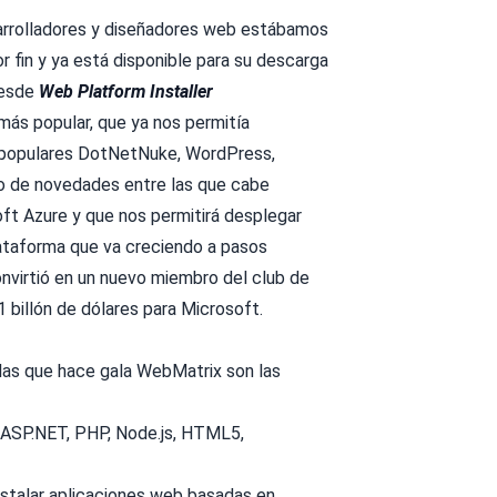
rrolladores y diseñadores web estábamos
r fin y ya está disponible para su descarga
esde
Web Platform Installer
más popular, que ya nos permitía
s populares DotNetNuke, WordPress,
do de novedades entre las que cabe
ft Azure y que nos permitirá desplegar
lataforma que va creciendo a pasos
nvirtió en un nuevo miembro del club de
billón de dólares para Microsoft.
las que hace gala WebMatrix son las
 ASP.NET, PHP, Node.js, HTML5,
stalar aplicaciones web basadas en